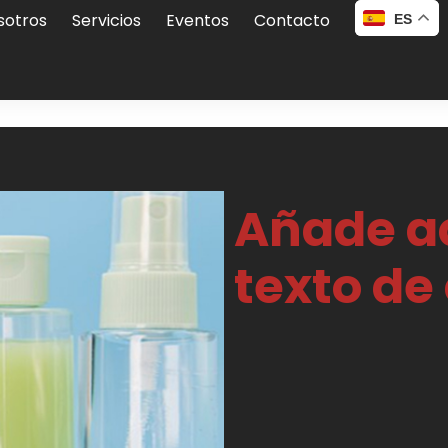
sotros
Servicios
Eventos
Contacto
ES
Añade a
texto de