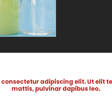
consectetur adipiscing elit. Ut elit t
mattis, pulvinar dapibus leo.