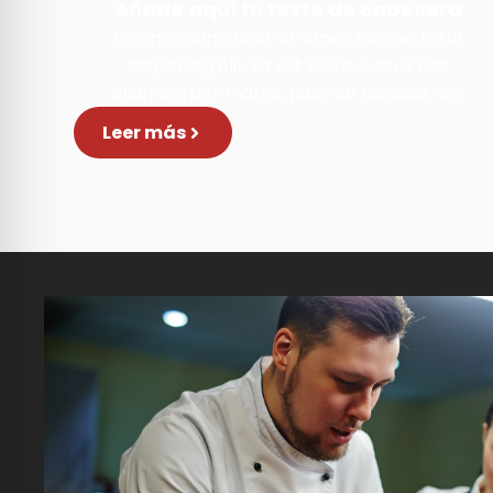
Añade aquí tu texto de cabecera
Lorem ipsum dolor sit amet, consectetur
adipiscing elit. Ut elit tellus, luctus nec
ullamcorper mattis, pulvinar dapibus leo.
Leer más