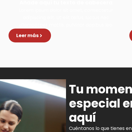
Añade aquí tu texto de cabecera
Lorem ipsum dolor sit amet, consectetur
adipiscing elit. Ut elit tellus, luctus nec
ullamcorper mattis, pulvinar dapibus leo.
Leer más
Tu momen
especial 
aquí
Cuéntanos lo que tienes en