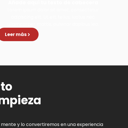
Añade aquí tu texto de cabecera
Lorem ipsum dolor sit amet, consectetur
adipiscing elit. Ut elit tellus, luctus nec
ullamcorper mattis, pulvinar dapibus leo.
Leer más
to
empieza
 mente y lo convertiremos en una experiencia